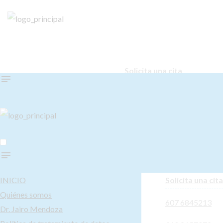
Solicita una cita
607 6845213
-
310 2157072
INICIO
Solicita una cita
Quiénes somos
607 6845213
Dr. Jairo Mendoza