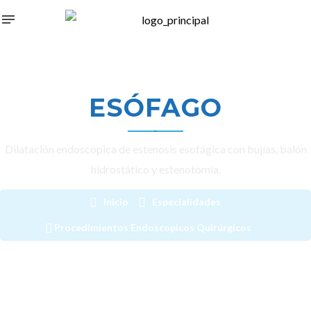
ESÓFAGO
Dilatación endoscópica de estenosis esofágica con bujías, balón
hidrostático y estenotomía.
Inicio
Especialidades
Procedimientos Endoscopicos Quirúrgicos