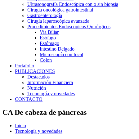
Ultrasonografía Endoscópica con o sin biopsia
Cirugía oncológica gatrointestinal
Gastroenterología
Cirugía laparoscópica avanzada
Procedimientos Endoscopicos Quirúrgicos
Via Biliar
Esófago
Estómago
Intestino Delgado
Microscopía con focal
Colon
Portafolio
PUBLICACIONES
Destacados
Información Financiera
Nutrición
Tecnología y novedades
CONTACTO
CA De cabeza de páncreas
Inicio
Tecnología y novedades