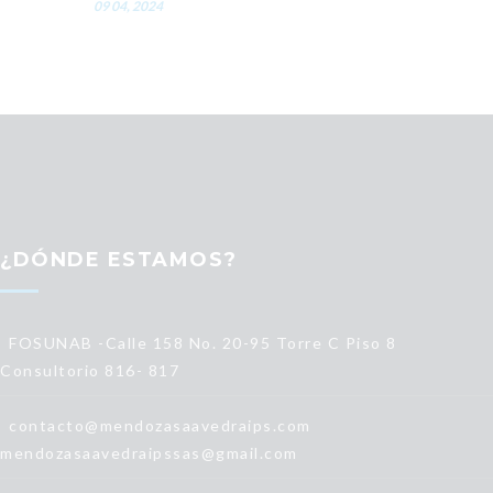
09 04, 2024
¿DÓNDE ESTAMOS?
FOSUNAB -Calle 158 No. 20-95 Torre C Piso 8
Consultorio 816- 817
contacto@mendozasaavedraips.com
mendozasaavedraipssas@gmail.com