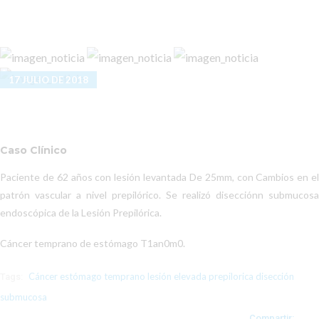
17 JULIO DE 2018
Caso Clínico
Paciente de 62 años con lesión levantada De 25mm, con Cambios en el
patrón vascular a nivel prepilórico. Se realizó disecciónn submucosa
endoscópica de la Lesión Prepilórica.
Cáncer temprano de estómago T1an0m0.
Cáncer
estómago
temprano
lesión
elevada
prepilorica
disección
Tags:
submucosa
Compartir: