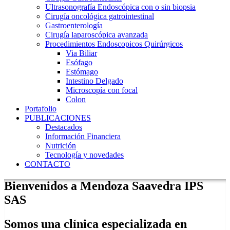
Ultrasonografía Endoscópica con o sin biopsia
Cirugía oncológica gatrointestinal
Gastroenterología
Cirugía laparoscópica avanzada
Procedimientos Endoscopicos Quirúrgicos
Via Biliar
Esófago
Estómago
Intestino Delgado
Microscopía con focal
Colon
Portafolio
PUBLICACIONES
Destacados
Información Financiera
Nutrición
Tecnología y novedades
CONTACTO
Bienvenidos a Mendoza Saavedra IPS
SAS
Somos una clínica especializada en