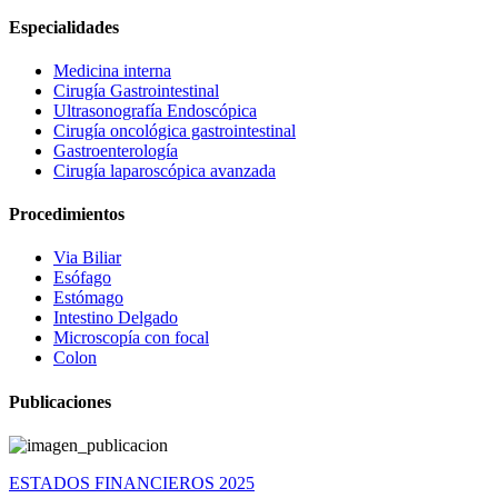
Especialidades
Medicina interna
Cirugía Gastrointestinal
Ultrasonografía Endoscópica
Cirugía oncológica gastrointestinal
Gastroenterología
Cirugía laparoscópica avanzada
Procedimientos
Via Biliar
Esófago
Estómago
Intestino Delgado
Microscopía con focal
Colon
Publicaciones
ESTADOS FINANCIEROS 2025