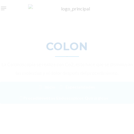
COLON
La Colonoscopia se realiza con Co2; esto hace que se disminuyan
las molestias y el dolor después del procedimiento.
Inicio
Especialidades
Procedimientos Endoscopicos Quirúrgicos