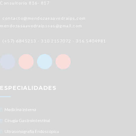
Consultorio 816- 817
contacto@mendozasaavedraips.com
mendozasaavedraipssas@gmail.com
(+57) 6845213 - 310 2157072 - 316 5404981
ESPECIALIDADES
Medicina interna
Cirugía Gastrointestinal
Ultrasonografía Endoscópica