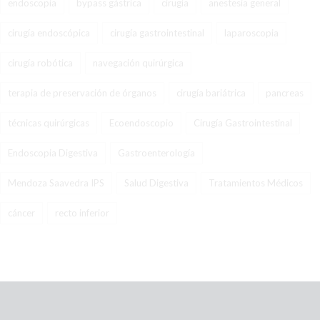
endoscopia
bypass gástrica
cirugía
anestesia general
cirugía endoscópica
cirugía gastrointestinal
laparoscopia
cirugía robótica
navegación quirúrgica
terapia de preservación de órganos
cirugía bariátrica
pancreas
técnicas quirúrgicas
Ecoendoscopio
Cirugía Gastrointestinal
Endoscopia Digestiva
Gastroenterología
Mendoza Saavedra IPS
Salud Digestiva
Tratamientos Médicos
cáncer
recto inferior