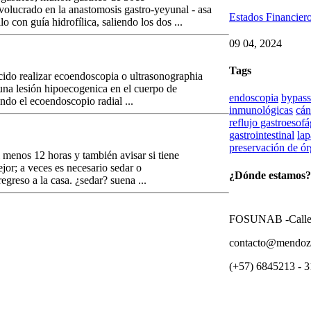
volucrado en la anastomosis gastro-yeyunal - asa
Estados Financier
 con guía hidrofílica, saliendo los dos ...
09 04, 2024
Tags
ecido realizar ecoendoscopia o ultrasonographia
una lesión hipoecogenica en el cuerpo de
endoscopia
bypass
ndo el ecoendoscopio radial ...
inmunológicas
cán
reflujo gastroesof
gastrointestinal
lap
preservación de ó
 menos 12 horas y también avisar si tiene
or; a veces es necesario sedar o
¿Dónde estamos?
egreso a la casa. ¿sedar? suena ...
FOSUNAB -Calle 1
contacto@mendoza
(+57) 6845213 - 