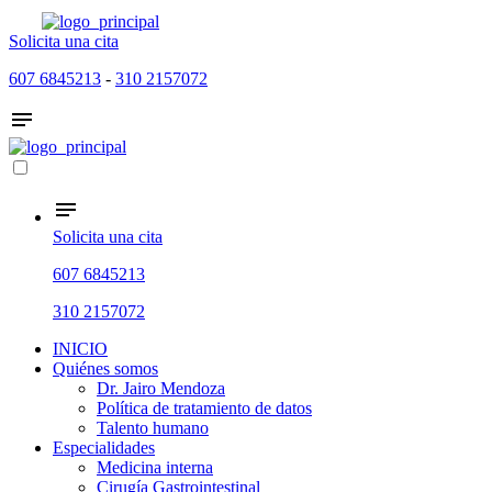
Solicita una cita
607 6845213
-
310 2157072
Solicita una cita
607 6845213
310 2157072
INICIO
Quiénes somos
Dr. Jairo Mendoza
Política de tratamiento de datos
Talento humano
Especialidades
Medicina interna
Cirugía Gastrointestinal