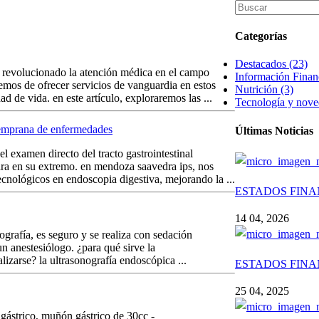
Categorías
Destacados (23)
n revolucionado la atención médica en el campo
Información Financ
emos de ofrecer servicios de vanguardia en estos
Nutrición (3)
 de vida. en este artículo, exploraremos las ...
Tecnología y nove
 temprana de enfermedades
Últimas Noticias
l examen directo del tracto gastrointestinal
ara en su extremo. en mendoza saavedra ips, nos
cnológicos en endoscopia digestiva, mejorando la ...
ESTADOS FINA
14 04, 2026
grafía, es seguro y se realiza con sedación
 un anestesiólogo. ¿para qué sirve la
lizarse? la ultrasonografía endoscópica ...
ESTADOS FINA
25 04, 2025
s gástrico, muñón gástrico de 30cc -