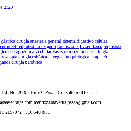
os 2023
 gástrica
cirugía
anestesia general
sistema digestivo
células
cer intestinal
Intestino delgado
Endoscopia
Ecoendoscopia
Fistula
ágico
esofagograma
vía biliar
vasos retroperitoneales
cirugía
aroscopia
cirugía robótica
navegación quirúrgica
terapia de
rganos
cirugía bariátrica
58 No. 20-95 Torre C Piso 8 Consultorio 816- 817
saavedraips.com mendozasaavedraipssas@gmail.com
310 2157072 - 316 5404981