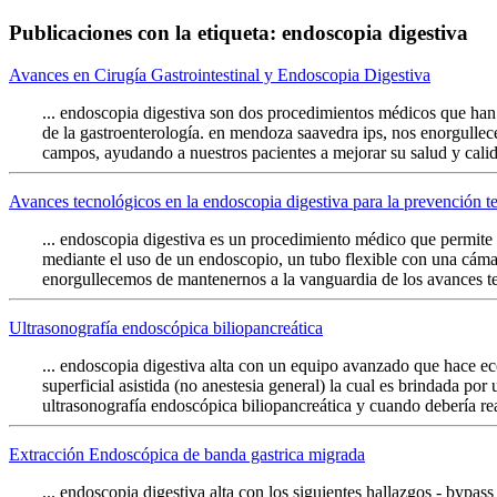
Publicaciones con la etiqueta: endoscopia digestiva
Avances en Cirugía Gastrointestinal y Endoscopia Digestiva
... endoscopia digestiva son dos procedimientos médicos que ha
de la gastroenterología. en mendoza saavedra ips, nos enorgullec
campos, ayudando a nuestros pacientes a mejorar su salud y calidad
Avances tecnológicos en la endoscopia digestiva para la prevención
... endoscopia digestiva es un procedimiento médico que permite e
mediante el uso de un endoscopio, un tubo flexible con una cám
enorgullecemos de mantenernos a la vanguardia de los avances te
Ultrasonografía endoscópica biliopancreática
... endoscopia digestiva alta con un equipo avanzado que hace eco
superficial asistida (no anestesia general) la cual es brindada por
ultrasonografía endoscópica biliopancreática y cuando debería rea
Extracción Endoscópica de banda gastrica migrada
... endoscopia digestiva alta con los siguientes hallazgos - bypas