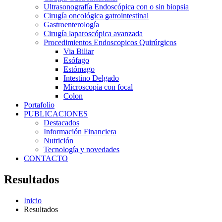
Ultrasonografía Endoscópica con o sin biopsia
Cirugía oncológica gatrointestinal
Gastroenterología
Cirugía laparoscópica avanzada
Procedimientos Endoscopicos Quirúrgicos
Via Biliar
Esófago
Estómago
Intestino Delgado
Microscopía con focal
Colon
Portafolio
PUBLICACIONES
Destacados
Información Financiera
Nutrición
Tecnología y novedades
CONTACTO
Resultados
Inicio
Resultados