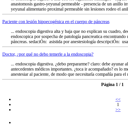
anastomosis gastro-yeyunal permeable - presencia de un anillo in
yeyunal alimentario proximal permeable sin lesiones rodeo el anillo
Paciente con lesión hipoecogénica en el cuerpo de páncreas
... endoscopia digestiva alta y baja que no explican su cuadro, d
endoscopica por sospecha de patología pancreatica encontrando 
páncreas. sedaciÓn: asistida por anestesiología descripciÓn: usa
Doctor, ¿por qué no debo temerle a la endoscopia?
... endoscopia digestiva. ¿debo prepararme? claro: debe ayunar al
antecedentes médicos importantes. ¿toca ir acompañado? es lo mej
anestesiar al paciente, de modo que necesitaría compañía para el r
Página 1 / 1
<<
1
>>